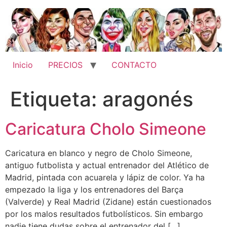
Ir
al
contenido
Inicio
PRECIOS
CONTACTO
Etiqueta:
aragonés
Caricatura Cholo Simeone
Caricatura en blanco y negro de Cholo Simeone,
antiguo futbolista y actual entrenador del Atlético de
Madrid, pintada con acuarela y lápiz de color. Ya ha
empezado la liga y los entrenadores del Barça
(Valverde) y Real Madrid (Zidane) están cuestionados
por los malos resultados futbolísticos. Sin embargo
nadie tiene dudas sobre el entrenador del […]