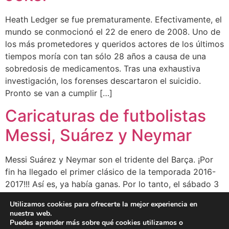
Heath Ledger se fue prematuramente. Efectivamente, el
mundo se conmocionó el 22 de enero de 2008. Uno de
los más prometedores y queridos actores de los últimos
tiempos moría con tan sólo 28 años a causa de una
sobredosis de medicamentos. Tras una exhaustiva
investigación, los forenses descartaron el suicidio.
Pronto se van a cumplir […]
Caricaturas de futbolistas
Messi, Suárez y Neymar
Messi Suárez y Neymar son el tridente del Barça. ¡Por
fin ha llegado el primer clásico de la temporada 2016-
2017!!! Así es, ya había ganas. Por lo tanto, el sábado 3
de diciembre de 2016, el Fútbol Club Barcelona y el Real
Utilizamos cookies para ofrecerte la mejor experiencia en
Madrid se enfrentarán en el Camp Nou. El Real Madrid
nuestra web.
llega al clásico […]
Puedes aprender más sobre qué cookies utilizamos o