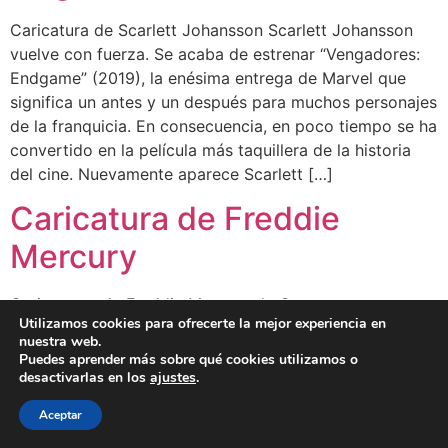
Caricatura de Scarlett Johansson Scarlett Johansson
vuelve con fuerza. Se acaba de estrenar “Vengadores:
Endgame” (2019), la enésima entrega de Marvel que
significa un antes y un después para muchos personajes
de la franquicia. En consecuencia, en poco tiempo se ha
convertido en la película más taquillera de la historia
del cine. Nuevamente aparece Scarlett […]
Caricatura de Freddie
Mercury
Caricaturas de Freddie Mercury de Queen
Utilizamos cookies para ofrecerte la mejor experiencia en
nuestra web.
Puedes aprender más sobre qué cookies utilizamos o
BLOG
CLIENTES
FAMOSOS
BIO
FAQ
desactivarlas en los
ajustes
.
Aceptar