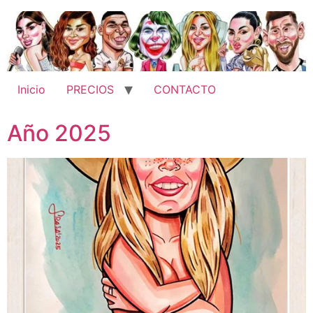
Ir
al
contenido
Inicio
PRECIOS
CONTACTO
Año 2025