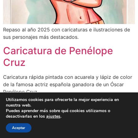
Repaso al año 2025 con caricaturas e ilustraciones de
sus personajes más destacados.
Caricatura de Penélope
Cruz
Caricatura rápida pintada con acuarela y lápiz de color
de la famosa actriz española ganadora de un Óscar
Penélope Cruz
Utilizamos cookies para ofrecerte la mejor experiencia en
nuestra web.
BLOG
CLIENTES
FAMOSOS
BIO
FAQ
Puedes aprender más sobre qué cookies utilizamos o
desactivarlas en los
ajustes
.
Aceptar