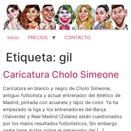
Ir
al
contenido
Inicio
PRECIOS
CONTACTO
Etiqueta:
gil
Caricatura Cholo Simeone
Caricatura en blanco y negro de Cholo Simeone,
antiguo futbolista y actual entrenador del Atlético de
Madrid, pintada con acuarela y lápiz de color. Ya ha
empezado la liga y los entrenadores del Barça
(Valverde) y Real Madrid (Zidane) están cuestionados
por los malos resultados futbolísticos. Sin embargo
nadie tiene dudas sobre el entrenador del […]