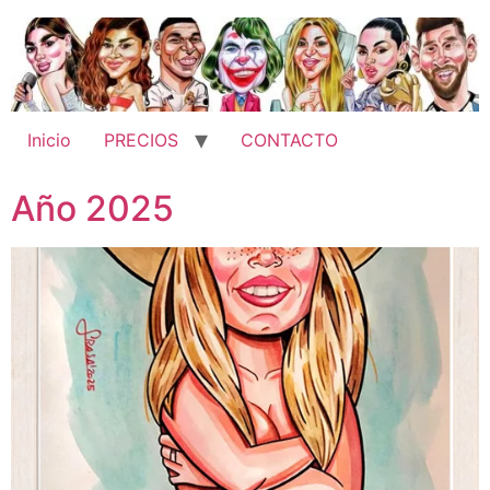
Ir
al
contenido
Inicio
PRECIOS
CONTACTO
Año 2025