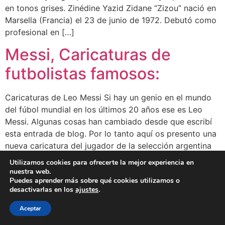
en tonos grises. Zinédine Yazid Zidane “Zizou” nació en
Marsella (Francia) el 23 de junio de 1972. Debutó como
profesional en […]
Messi, Caricaturas de
futbolistas famosos:
Caricaturas de Leo Messi Si hay un genio en el mundo
del fúbol mundial en los últimos 20 años ese es Leo
Messi. Algunas cosas han cambiado desde que escribí
esta entrada de blog. Por lo tanto aquí os presento una
nueva caricatura del jugador de la selección argentina
pintada con acuarela y lápiz de […]
Utilizamos cookies para ofrecerte la mejor experiencia en
nuestra web.
Puedes aprender más sobre qué cookies utilizamos o
BLOG
CLIENTES
FAMOSOS
BIO
FAQ
desactivarlas en los
ajustes
.
Aceptar