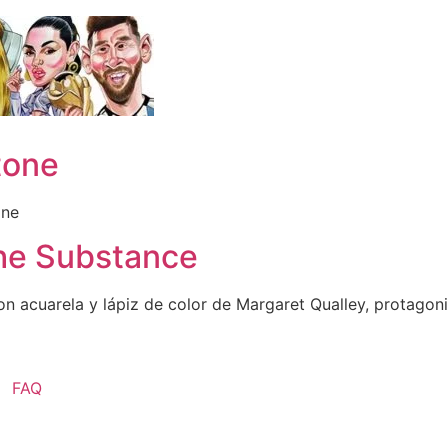
tone
one
The Substance
on acuarela y lápiz de color de Margaret Qualley, protagoni
FAQ