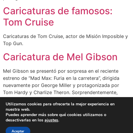
Caricaturas de famosos:
Tom Cruise
Caricaturas de Tom Cruise, actor de Misión Imposible y
Top Gun.
Caricatura de Mel Gibson
Mel Gibson se presentó por sorpresa en el reciente
estreno de “Mad Max: Furia en la carretera”, dirigida
nuevamente por George Miller y protagonizada por
Tom Hardy y Charlize Theron. Sorprendentemente,
Gibson, pese a lo que muchos creíamos, no es
Utilizamos cookies para ofrecerte la mejor experiencia en
australiano sino un actor norteamericano nacido en
nuestra web.
Nueva York el 3 de Enero de 1956. […]
Puedes aprender más sobre qué cookies utilizamos o
desactivarlas en los
ajustes
.
BLOG
CLIENTES
FAMOSOS
BIO
FAQ
Aceptar