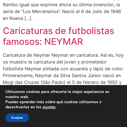
Rambo igual que exprime ahora su última invención, la
serie de “Los Mercenarios”. Nació el 6 de Julio de 1946
en Nueva […]
Caricaturas de futbolistas
famosos: NEYMAR
Caricatura de Neymar Neymar en caricatura. Así es, hoy
os muestro la caricatura del joven y prometedor
futbolista Neymar pintada con acuarela y lápiz de color.
Primeramente, Neymar da Silva Santos Júnior nació en
Mogi das Cruzes (São Paulo) el 5 de febrero de 1992 y
es un futbolista brasileño que juega como delantero y
Utilizamos cookies para ofrecerte la mejor experiencia en
[…]
nuestra web.
Puedes aprender más sobre qué cookies utilizamos o
desactivarlas en los
ajustes
.
BLOG
CLIENTES
FAMOSOS
BIO
FAQ
Aceptar