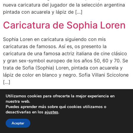
nueva caricatura del jugador de la selección argentina
pintada con acuarela y lápiz de […]
Caricatura de Sophia Loren
Sophia Loren en caricatura siguiendo con mis
caricaturas de famosos. Así es, os presento la
caricatura de una famosa actriz italiana de cine clásico
y gran sex-symbol europeo de los años 50, 60 y 70. Se
trata de Sofia (Sophia) Loren, pintada con acuarela y
lápiz de color en blanco y negro. Sofia Villani Scicolone
[…]
Utilizamos cookies para ofrecerte la mejor experiencia en
BLOG
CLIENTES
FAMOSOS
BIO
FAQ
nuestra web.
Puedes aprender más sobre qué cookies utilizamos o
desactivarlas en los
ajustes
.
Aceptar