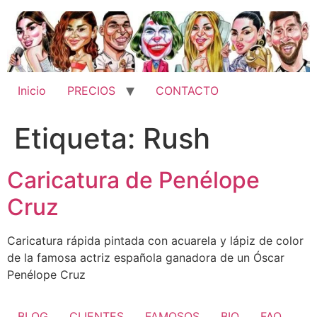
Ir
al
contenido
Inicio
PRECIOS
CONTACTO
Etiqueta:
Rush
Caricatura de Penélope
Cruz
Caricatura rápida pintada con acuarela y lápiz de color
de la famosa actriz española ganadora de un Óscar
Penélope Cruz
BLOG
CLIENTES
FAMOSOS
BIO
FAQ