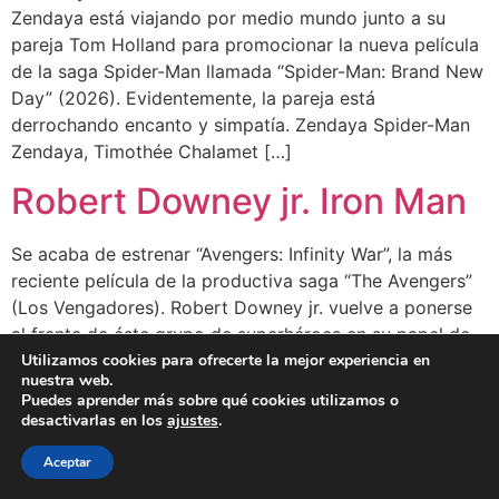
Zendaya está viajando por medio mundo junto a su
pareja Tom Holland para promocionar la nueva película
de la saga Spider-Man llamada “Spider-Man: Brand New
Day” (2026). Evidentemente, la pareja está
derrochando encanto y simpatía. Zendaya Spider-Man
Zendaya, Timothée Chalamet […]
Robert Downey jr. Iron Man
Se acaba de estrenar “Avengers: Infinity War”, la más
reciente película de la productiva saga “The Avengers”
(Los Vengadores). Robert Downey jr. vuelve a ponerse
al frente de éste grupo de superhéroes en su papel de
Utilizamos cookies para ofrecerte la mejor experiencia en
Iron Man. Ésta es la novena ocasión en la que interpreta
nuestra web.
al hombre de hierro de la Marvel. Celebramos […]
Puedes aprender más sobre qué cookies utilizamos o
desactivarlas en los
ajustes
.
BLOG
CLIENTES
FAMOSOS
BIO
FAQ
Aceptar