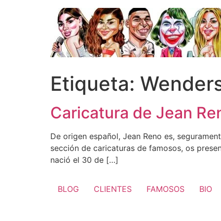
Ir
al
contenido
Etiqueta:
Wender
Caricatura de Jean Re
De origen español, Jean Reno es, seguramente,
sección de caricaturas de famosos, os presen
nació el 30 de […]
BLOG
CLIENTES
FAMOSOS
BIO