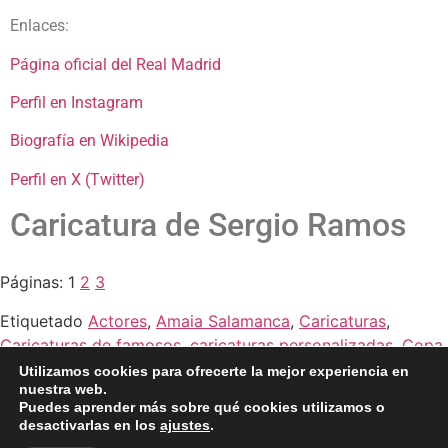
Enlaces:
Página oficial del Real Madrid
Perfil en Instagram
Biografía en Wikipedia
Perfil en X (Twitter)
Caricatura de Sergio Ramos
Páginas:
1
2
3
Etiquetado
Actores
,
Amaia Salamanca
,
Caricaturas
,
Caricaturas de famosos
,
caricaturas personalizadas
,
Copa
del Rey
,
Famosos
,
Fútbol
,
La Roja
,
Pilar Rubio
,
prensa del
Utilizamos cookies para ofrecerte la mejor experiencia en
nuestra web.
corazón
,
Prensa rosa
,
Real Madrid
,
Selección
,
Sergio
Puedes aprender más sobre qué cookies utilizamos o
ramos
desactivarlas en los
ajustes
.