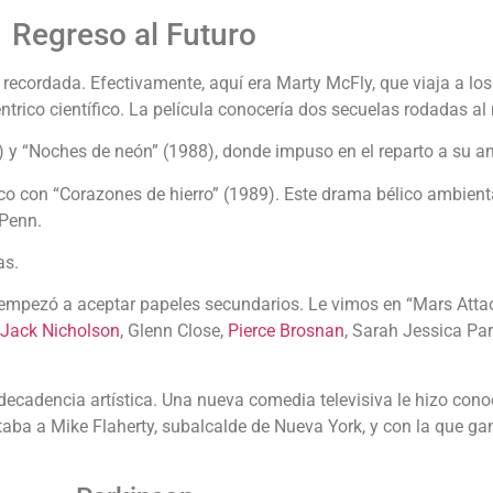
Regreso al Futuro
 recordada. Efectivamente, aquí era Marty McFly, que viaja a l
trico científico. La película conocería dos secuelas rodadas a
987) y “Noches de neón” (1988), donde impuso en el reparto a su 
co con “Corazones de hierro” (1989). Este drama bélico ambient
 Penn.
as.
mpezó a aceptar papeles secundarios. Le vimos en “Mars Attac
Jack Nicholson
, Glenn Close,
Pierce Brosnan
, Sarah Jessica Par
decadencia artística. Una nueva comedia televisiva le hizo conoce
etaba a Mike Flaherty, subalcalde de Nueva York, y con la que g