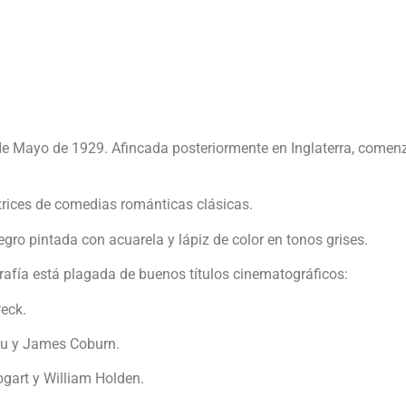
 de Mayo de 1929. Afincada posteriormente en Inglaterra, comenz
trices de comedias románticas clásicas.
gro pintada con acuarela y lápiz de color en tonos grises.
afía está plagada de buenos títulos cinematográficos:
eck.
au y James Coburn.
ogart y William Holden.