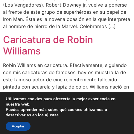
(Los Vengadores). Robert Downey jr. vuelve a ponerse
al frente de éste grupo de superhéroes en su papel de
Iron Man. Ésta es la novena ocasión en la que interpreta
al hombre de hierro de la Marvel. Celebramos […]
Caricatura de Robin
Williams
Robin Williams en caricatura. Efectivamente, siguiendo
con mis caricaturas de famosos, hoy os muestro la de
este famoso actor de cine recientemente fallecido
pintada con acuarela y lápiz de color. Williams nació en
Chicago (Illinois) el 21 de Julio de 1951. Ganó un Oscar
Utilizamos cookies para ofrecerte la mejor experiencia en
de Hollywood y 5 Globos de Oro. principalmente
nuestra web.
destacó como actor […]
Puedes aprender más sobre qué cookies utilizamos o
desactivarlas en los
ajustes
.
BLOG
CLIENTES
FAMOSOS
BIO
FAQ
Aceptar