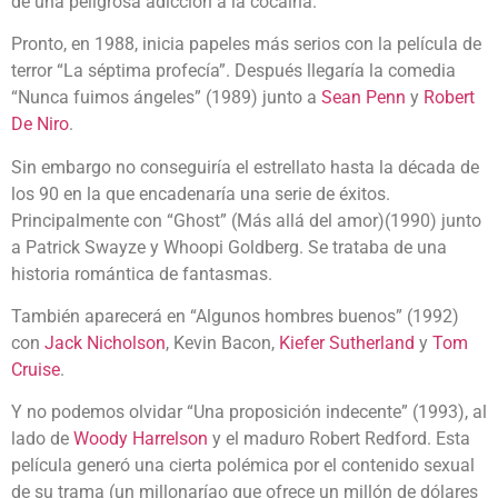
de una peligrosa adicción a la cocaína.
Pronto, en 1988, inicia papeles más serios con la película de
terror “La séptima profecía”. Después llegaría la comedia
“Nunca fuimos ángeles” (1989) junto a
Sean Penn
y
Robert
De Niro
.
Sin embargo no conseguiría el estrellato hasta la década de
los 90 en la que encadenaría una serie de éxitos.
Principalmente con “Ghost” (Más allá del amor)(1990) junto
a Patrick Swayze y Whoopi Goldberg. Se trataba de una
historia romántica de fantasmas.
También aparecerá en “Algunos hombres buenos” (1992)
con
Jack Nicholson
, Kevin Bacon,
Kiefer Sutherland
y
Tom
Cruise
.
Y no podemos olvidar “Una proposición indecente” (1993), al
lado de
Woody Harrelson
y el maduro Robert Redford. Esta
película generó una cierta polémica por el contenido sexual
de su trama (un millonaríao que ofrece un millón de dólares