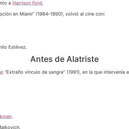
unto a
Harrison Ford.
pción en Miami” (1984–1990), volvió al cine con:
ilo Estévez.
Antes de Alatriste
nn
“Extraño vínculo de sangre” (1991), en la que intervenía 
ckman
.
alkovich.