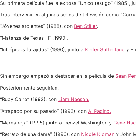
Su primera película fue la exitosa “Único testigo” (1985), j
Tras intervenir en algunas series de televisión como “Corru
“Jóvenes ardientes” (1988), con
Ben Stiller
.
“Matanza de Texas III” (1990).
“Intrépidos forajidos” (1990), junto a
Kiefer Sutherland
y Em
Sin embargo empezó a destacar en la película de
Sean Pe
Posteriormente seguirían:
“Ruby Cairo” (1992), con
Liam Neeson.
“Atrapado por su pasado” (1993), con
Al Pacino.
“Marea roja” (1995) junto a Denzel Washington y
Gene Ha
“Retrato de una dama” (1996), con
Nicole Kidman
y John M