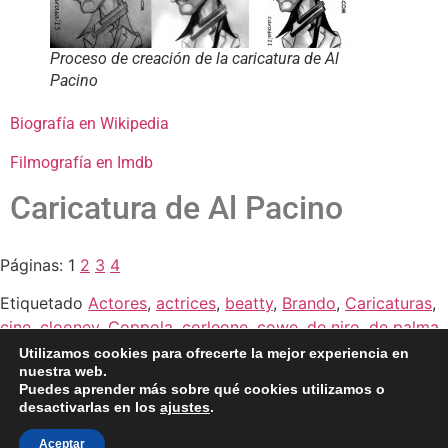
Proceso de creación de la caricatura de Al
Pacino
Biografía en Wikipedia
Filmografía en Imdb
Caricatura de Al Pacino
Páginas:
1
2
3
4
Etiquetado
Actores
,
actrices
,
beatty
,
Brando
,
Caricaturas
,
cine
,
clooney
,
Coppola
,
corleone
,
cowe
,
de niro
,
de palma
,
depp
,
Famosos
,
gassman
,
hackman
,
hoffman
,
keaton
,
Utilizamos cookies para ofrecerte la mejor experiencia en
nuestra web.
lemmon
,
Madonna
,
Oscar
,
pacino
,
padrino
,
pfeiffer
,
pitt
,
Puedes aprender más sobre qué cookies utilizamos o
puzo
,
risi
,
spacey
,
streep
,
williams
desactivarlas en los
ajustes
.
BLOG
CLIENTES
FAMOSOS
BIO
FAQ
Aceptar