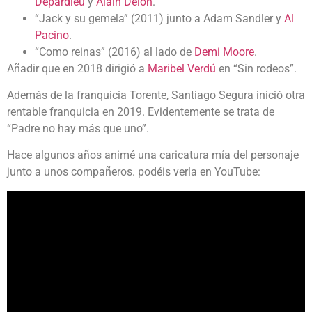
Depardieu
y
Alain Delon
.
“Jack y su gemela” (2011) junto a Adam Sandler y
Al
Pacino
.
“Como reinas” (2016) al lado de
Demi Moore
.
Añadir que en 2018 dirigió a
Maribel Verdú
en “Sin rodeos”.
Además de la franquicia Torente, Santiago Segura inició otra
rentable franquicia en 2019. Evidentemente se trata de
“Padre no hay más que uno”.
Hace algunos años animé una caricatura mía del personaje
junto a unos compañeros. podéis verla en YouTube: