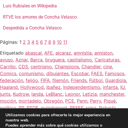
Luis Rubiales en Wikipedia
RTVE los amores de Concha Velasco
Despedida a Concha Velasco
Páginas:
1
2
3
4
5
6
7
8
9
10
11
Etiquetado
abascal
,
AFE
,
alcaraz
,
amnistía
,
anniston
,
ayuso
,
Aznar
,
Barça
,
bruguera
,
capitalismo
,
Caricaturas
,
Carrillo
,
CDS
,
centrismo
,
Champions
,
Chandler
,
cine
,
Comics
,
comunismo
,
dibujantes
,
Escobar
,
FAES
,
Famosos
,
federación
,
feijóo
,
FIFA
,
filemón
,
Friends
,
Fútbol
,
Guardiola
,
Haaland
,
Hollywood
,
ibañez
,
Independentismo
,
infanta
,
IU
,
junts
,
Kudrow
,
landa
,
LeBlanc
,
Leonor
,
Letizia
,
manchester
,
moción
,
mortadelo
,
Obregón
,
PCE
,
Penn
,
Perry
,
Piqué
,
política
,
PP
,
PSOE
,
puigdemont
,
REFEF
,
reina
,
Roberts
,
rompetechos
,
rubiales
,
sacarino
,
sánchez
,
Schwimmer
,
Utilizamos cookies para ofrecerte la mejor experiencia en
nuestra web.
selleck
,
Shakira
,
Suarez
,
subrogada
,
supercopa
,
tamames
,
Puedes aprender más sobre qué cookies utilizamos o