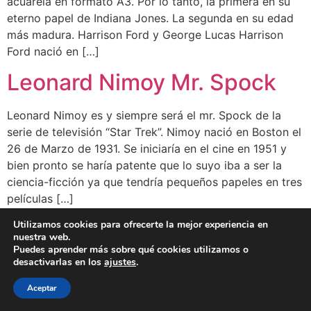
acuarela en formato A3. Por lo tanto, la primera en su
eterno papel de Indiana Jones. La segunda en su edad
más madura. Harrison Ford y George Lucas Harrison
Ford nació en […]
Leonard Nimoy Mr. Spock
Leonard Nimoy es y siempre será el mr. Spock de la
serie de televisión “Star Trek”. Nimoy nació en Boston el
26 de Marzo de 1931. Se iniciaría en el cine en 1951 y
bien pronto se haría patente que lo suyo iba a ser la
ciencia-ficción ya que tendría pequeños papeles en tres
películas […]
Utilizamos cookies para ofrecerte la mejor experiencia en
nuestra web.
BLOG
CLIENTES
FAMOSOS
BIO
FAQ
Puedes aprender más sobre qué cookies utilizamos o
desactivarlas en los
ajustes
.
Aceptar