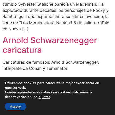
cambio Sylvester Stallone parecía un Madelman. Ha
explotado durante décadas los personajes de Rocky y
Rambo igual que exprime ahora su última invención, la
serie de “Los Mercenarios”. Nació el 6 de Julio de 1946
en Nueva […]
Arnold Schwarzenegger
caricatura
Caricaturas de famosos: Arnold Schwarzenegger,
intérprete de Conan y Terminator
Utilizamos cookies para ofrecerte la mejor experiencia en
BLOG
CLIENTES
FAMOSOS
BIO
FAQ
nuestra web.
Puedes aprender más sobre qué cookies utilizamos o
desactivarlas en los
ajustes
.
Aceptar