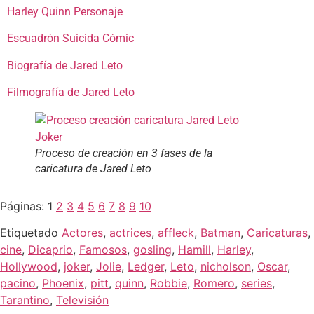
Harley Quinn Personaje
Escuadrón Suicida Cómic
Biografía de Jared Leto
Filmografía de Jared Leto
Proceso de creación en 3 fases de la
caricatura de Jared Leto
Páginas:
1
2
3
4
5
6
7
8
9
10
Etiquetado
Actores
,
actrices
,
affleck
,
Batman
,
Caricaturas
,
cine
,
Dicaprio
,
Famosos
,
gosling
,
Hamill
,
Harley
,
Hollywood
,
joker
,
Jolie
,
Ledger
,
Leto
,
nicholson
,
Oscar
,
pacino
,
Phoenix
,
pitt
,
quinn
,
Robbie
,
Romero
,
series
,
Tarantino
,
Televisión