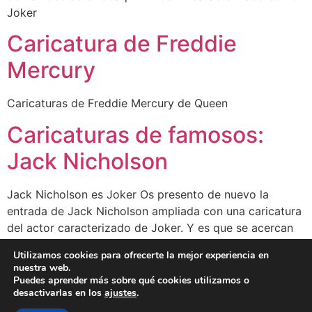
Joker
Caricatura de Freddie
Mercury
Caricaturas de Freddie Mercury de Queen
Caricaturas de famosos:
Jack Nicholson
Jack Nicholson es Joker Os presento de nuevo la
entrada de Jack Nicholson ampliada con una caricatura
del actor caracterizado de Joker. Y es que se acercan
los premios Oscar de Hollywood y este año es más que
Utilizamos cookies para ofrecerte la mejor experiencia en
probable que un actor gane el Oscar por segunda vez
nuestra web.
por un mismo personaje. Creo que será […]
Puedes aprender más sobre qué cookies utilizamos o
desactivarlas en los
ajustes
.