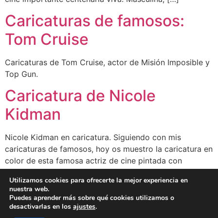
Caricaturas de famosos:
Tom Cruise
Caricaturas de Tom Cruise, actor de Misión Imposible y
Top Gun.
Caricatura de Nicole
Kidman
Nicole Kidman en caricatura. Siguiendo con mis
caricaturas de famosos, hoy os muestro la caricatura en
color de esta famosa actriz de cine pintada con
acuarela y lápiz de color. Nicole Mary Kidman nació el
Utilizamos cookies para ofrecerte la mejor experiencia en
20 de junio de 1967 en Honolulu, Hawáii. Ha ganado el
nuestra web.
Óscar, tres Globo de Oro y un Bafta. En […]
Puedes aprender más sobre qué cookies utilizamos o
desactivarlas en los
ajustes
.