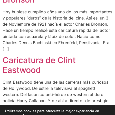
Hoy hubiese cumplido años uno de los más importantes
y populares “duros” de la historia del cine. Así es, un 3
de Noviembre de 1921 nacía el actor Charles Bronson.
Hace un tiempo realicé esta caricatura rápida del actor
pintada con acuarela y lápiz de color. Nació como
Charles Dennis Buchinski en Ehrenfeld, Pensilvania. Era
[…]
Caricatura de Clint
Eastwood
Clint Eastwood tiene una de las carreras más curiosos
de Hollywood. De estrella televisiva al spaghetti
western. Del lacónico anti-héroe de western al duro
policía Harry Callahan. Y de ahí a director de prestigio.
Nació en San Francisco (California) el 31 de mayo de
Utilizamos cookies para ofrecerte la mejor experiencia en
1930. Dejó sus estudios universitarios cuando fue