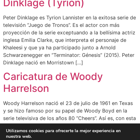
Dinklage (Tyrion)
Peter Dinklage es Tyrion Lannister en la exitosa serie de
televisión “Juego de Tronos”. Es el actor con más
proyección de la serie exceptuando a la bellísima actriz
inglesa Emilia Clarke, que interpreta el personaje de
Khaleesi y que ya ha participado junto a Arnold
Schwarzenegger en “Terminator: Génesis” (2015). Peter
Dinklage nació en Morristown […]
Caricatura de Woody
Harrelson
Woody Harrelson nació el 23 de julio de 1961 en Texas
y se hizo famoso por su papel de Woody Boyd en la
serie televisiva de los años 80 “Cheers”. Así es, con esta
serie ganó un premio Emmy. Así pues le he dedicado
Utilizamos cookies para ofrecerte la mejor experiencia en
esta caricatura pintada con acuarela y lápiz de color en
nuestra web.