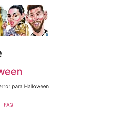
e
oween
error para Halloween
FAQ