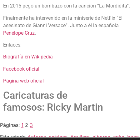
En 2015 pegó un bombazo con la canción “La Mordidita”.
Finalmente ha intervenido en la miniserie de Netflix “El
asesinato de Gianni Versace”. Junto a él la española
Penélope Cruz
.
Enlaces:
Biografía en Wikipedia
Facebook oficial
Página web oficial
Caricaturas de
famosos: Ricky Martin
Páginas:
1
2
3
Etiquetado
Actores
,
actrices
,
Aguilera
,
alboran
,
anka
,
bose
,