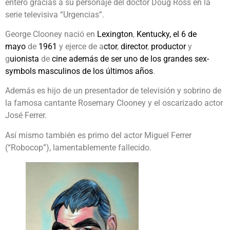
entero gracias a su personaje del doctor Doug Ross en la
serie televisiva “Urgencias”.
George Clooney nació en
Lexington
,
Kentucky, el
6 de
mayo
de
1961
y ejerce de a
ctor
,
director
,
productor
y
g
uionista
de
cine
además de ser uno de los grandes sex-
symbols masculinos de los últimos años
.
Además es hijo de un presentador de televisión y sobrino de
la famosa cantante Rosemary Clooney y el oscarizado actor
José Ferrer.
Así mismo también es primo del actor Miguel Ferrer
(“Robocop”), lamentablemente fallecido.