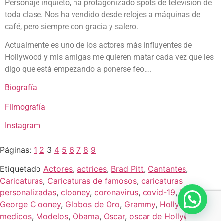
Personaje inquieto, ha protagonizado spots de televisión de
toda clase. Nos ha vendido desde relojes a máquinas de
café, pero siempre con gracia y salero.
Actualmente es uno de los actores más influyentes de
Hollywood y mis amigas me quieren matar cada vez que les
digo que está empezando a ponerse feo….
Biografía
Filmografía
Instagram
Páginas:
1
2
3
4
5
6
7
8
9
Etiquetado
Actores
,
actrices
,
Brad Pitt
,
Cantantes
,
Caricaturas
,
Caricaturas de famosos
,
caricaturas
personalizadas
,
clooney
,
coronavirus
,
covid-19
,
Famosos
,
George Clooney
,
Globos de Oro
,
Grammy
,
Hollywood
,
medicos
,
Modelos
,
Obama
,
Oscar
,
oscar de Hollywood
,