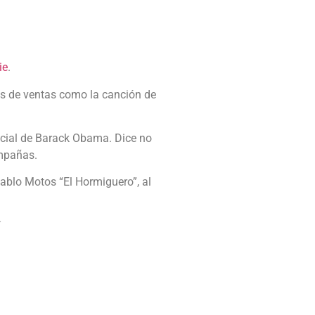
ie
.
os de ventas como la canción de
ncial de Barack Obama. Dice no
ampañas.
ablo Motos “El Hormiguero”, al
í