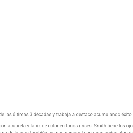
de las últimas 3 décadas y trabaja a destaco acumulando éxito t
on acuarela y lápiz de color en tonos grises. Smith tiene los o
orma de la cara también es muy personal con unas orejas algo 