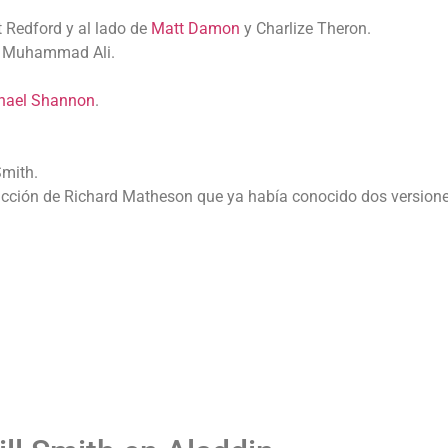
t Redford y al lado de
Matt Damon
y Charlize Theron.
y/ Muhammad Ali.
hael Shannon
.
Smith.
ficción de Richard Matheson que ya había conocido dos versione