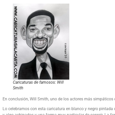
Caricaturas de famosos: Will
Smith
En conclusión, Will Smith, uno de los actores más simpáticos 
Lo celebramos con esta caricatura en blanco y negro pintada c
y algo achinados y una forma muy particular de sonreír. La f