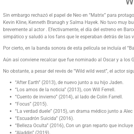
Wi
Sin embargo rechazó el papel de Neo en “Matrix” para protagon
Kevin Kline, Kenneth Branagh y Salma Hayek. No tuvo muy buen
brevemente al actor . Efectivamente, el día del estreno en Barc
simpático y saludó a los fans que le esperaban detrás de las v
Por cierto, en la banda sonora de esta película se incluía el “
Aún así conviene recalcar que fue nominado al Oscar y a los Gl
No obstante, a pesar del revés de “Wild wild west”, el actor s
“After Earth” (2013), de nuevo junto a su hijo Jaden.
“Los amos de la noticia” (2013), con Will Ferrell.
“Cuento de invierno” (2014), al lado de Colin Farrell.
“Focus” (2015).
“La verdad duele” (2015), un drama médico junto a Alec
“Escuadrón Suicida” (2016).
“Belleza Oculta” (2016), Con un gran reparto que incluye
“Aladdin” (2019).