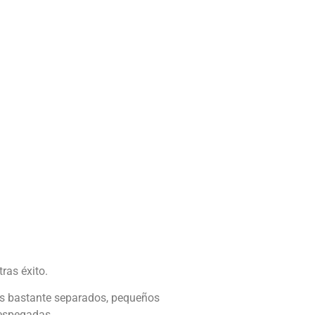
ras éxito.
jos bastante separados, pequeños
despegadas.