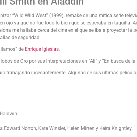
ll Smith en Aladdin
izar “Wild Wild West” (1999), remake de una mítica serie televis
 ojo ya que no fue todo lo bien que se esperaba en taquilla. 
elona me hallaba cerca del cine en el que se iba a proyectar la pe
allas de seguridad.
Bailamos” de
Enrique Iglesias
.
obos de Oro por sus interpretaciones en “Ali” y “En busca de la 
iguió trabajando incesantemente. Algunas de sus últimas película
 Baldwin.
 a Edward Norton, Kate Winslet, Helen Mirren y Keira Knightley.