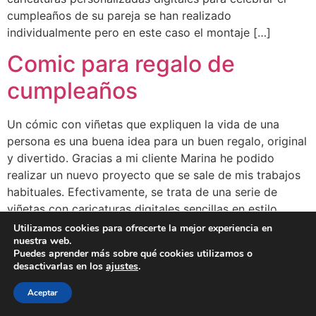
cumpleaños de su pareja se han realizado
individualmente pero en este caso el montaje […]
Comic para regalo de
cumpleaños
Un cómic con viñetas que expliquen la vida de una
persona es una buena idea para un buen regalo, original
y divertido. Gracias a mi cliente Marina he podido
realizar un nuevo proyecto que se sale de mis trabajos
habituales. Efectivamente, se trata de una serie de
viñetas con caricaturas digitales sencillas en estilo
cómic. […]
Utilizamos cookies para ofrecerte la mejor experiencia en
nuestra web.
Puedes aprender más sobre qué cookies utilizamos o
desactivarlas en los
ajustes
.
BLOG
CLIENTES
FAMOSOS
BIO
FAQ
Aceptar