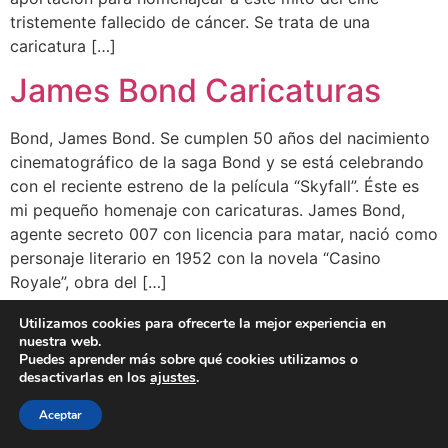
tristemente fallecido de cáncer. Se trata de una
caricatura […]
James Bond Caricaturas
Bond, James Bond. Se cumplen 50 años del nacimiento
cinematográfico de la saga Bond y se está celebrando
con el reciente estreno de la película “Skyfall”. Éste es
mi pequeño homenaje con caricaturas. James Bond,
agente secreto 007 con licencia para matar, nació como
personaje literario en 1952 con la novela “Casino
Royale”, obra del […]
Utilizamos cookies para ofrecerte la mejor experiencia en
BLOG
CLIENTES
FAMOSOS
BIO
FAQ
nuestra web.
Puedes aprender más sobre qué cookies utilizamos o
desactivarlas en los
ajustes
.
Aceptar