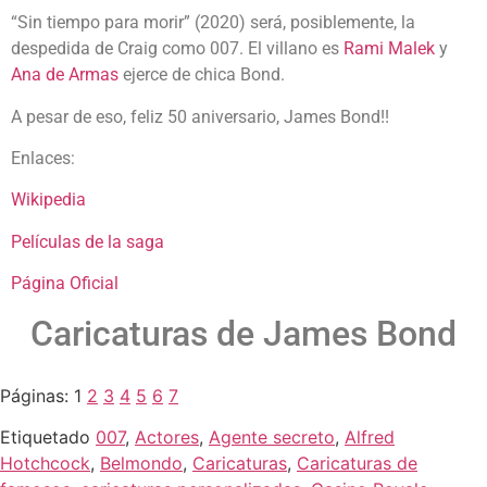
“Sin tiempo para morir” (2020) será, posiblemente, la
despedida de Craig como 007. El villano es
Rami Malek
y
Ana de Armas
ejerce de chica Bond.
A pesar de eso, feliz 50 aniversario, James Bond!!
Enlaces:
Wikipedia
Películas de la saga
Página Oficial
Caricaturas de James Bond
Páginas:
1
2
3
4
5
6
7
Etiquetado
007
,
Actores
,
Agente secreto
,
Alfred
Hotchcock
,
Belmondo
,
Caricaturas
,
Caricaturas de