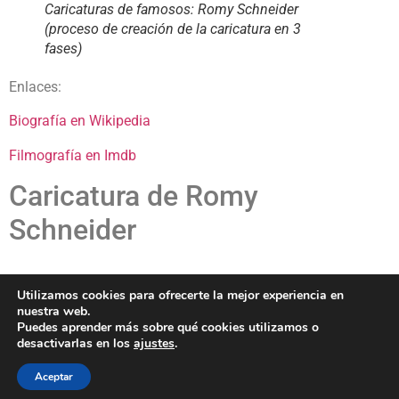
Caricaturas de famosos: Romy Schneider
(proceso de creación de la caricatura en 3
fases)
Enlaces:
Biografía en Wikipedia
Filmografía en Imdb
Caricatura de Romy
Schneider
Páginas:
1
2
3
Utilizamos cookies para ofrecerte la mejor experiencia en
nuestra web.
Etiquetado
Actores
,
actrices
,
Caricaturas
,
Cesar
,
cine
,
Puedes aprender más sobre qué cookies utilizamos o
delon
,
Famosos
,
Oscar
,
schneider
,
Televisión
,
visconti
desactivarlas en los
ajustes
.
BLOG
CLIENTES
FAMOSOS
BIO
FAQ
Aceptar