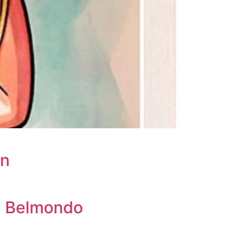
on
ul Belmondo