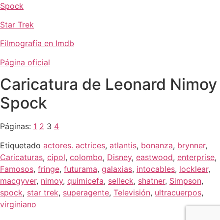
Spock
Star Trek
Filmografía en Imdb
Página oficial
Caricatura de Leonard Nimoy
Spock
Páginas:
1
2
3
4
Etiquetado
actores. actrices
,
atlantis
,
bonanza
,
brynner
,
Caricaturas
,
cipol
,
colombo
,
Disney
,
eastwood
,
enterprise
,
Famosos
,
fringe
,
futurama
,
galaxias
,
intocables
,
locklear
,
macgyver
,
nimoy
,
quimicefa
,
selleck
,
shatner
,
Simpson
,
spock
,
star trek
,
superagente
,
Televisión
,
ultracuerpos
,
virginiano