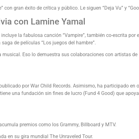
e” con gran éxito de crítica y público. Le siguen “Deja Vu” y “Goo
ivia con Lamine Yamal
ncluye la fabulosa canción “Vampire”, también co-escrita por e
a saga de películas “Los juegos del hambre”.
a musical. Eso lo demuestra sus colaboraciones con artistas de 
 publicado por War Child Records. Asimismo, ha participado en 
ene una fundación sin fines de lucro (Fund 4 Good) que apoya 
go acumula premios como los Grammy, Billboard y MTV.
da en su gira mundial The Unraveled Tour.