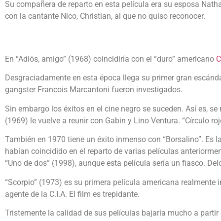
Su compañera de reparto en esta película era su esposa Nathal
con la cantante Nico, Christian, al que no quiso reconocer.
En “Adiós, amigo” (1968) coincidiría con el “duro” americano
C
Desgraciadamente en esta época llega su primer gran escánda
gangster Francois Marcantoni fueron investigados.
Sin embargo los éxitos en el cine negro se suceden. Así es, s
(1969) le vuelve a reunir con Gabin y Lino Ventura. “Círculo roj
También en 1970 tiene un éxito inmenso con “Borsalino”. Es 
habían coincidido en el reparto de varias películas anteriorme
“Uno de dos” (1998), aunque esta película sería un fiasco. Del
“Scorpio” (1973) es su primera película americana realmente i
agente de la C.I.A. El film es trepidante.
Tristemente la calidad de sus películas bajaría mucho a partir