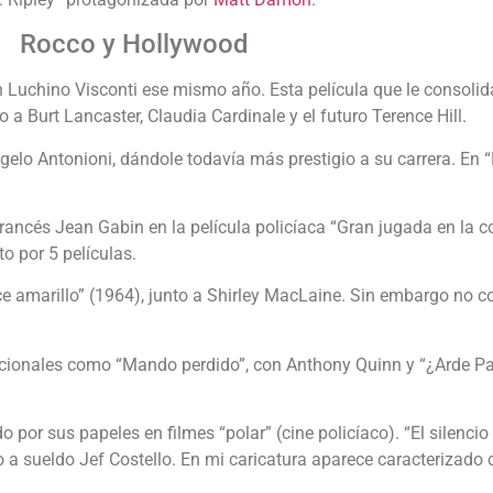
Rocco y Hollywood
Luchino Visconti ese mismo año. Esta película que le consolid
o a Burt Lancaster, Claudia Cardinale y el futuro Terence Hill.
ngelo Antonioni, dándole todavía más prestigio a su carrera. En 
rancés Jean Gabin en la película policíaca “Gran jugada en la co
o por 5 películas.
ce amarillo” (1964), junto a Shirley MacLaine. Sin embargo no co
acionales como “Mando perdido”, con Anthony Quinn y “¿Arde Par
por sus papeles en filmes “polar” (cine policíaco). “El silenci
sino a sueldo Jef Costello. En mi caricatura aparece caracterizado