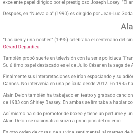
excelente papel dirigido por el prestigioso Joseph Losey. “El
Después, en “Nueva ola” (1990) es dirigido por Jean-Luc Goda
Ala
“Las cien y una noches” (1995) celebraba el centenario del cin
Gérard Depardieu
.
También probó suerte en televisión con la serie policíaca “Fra
Su último papel destacado es el de Julio César en la saga de A
Finalmente sus interpretaciones se irían espaciando y su adiós
Cannes. No intervenía en una película desde 2012. En 1985 ha
Alain Delon también ha trabajado en teatro y grabado cancione
de 1983 con Shirley Bassey. En ambas se limitaba a hablar co
Así mismo ha sido promotor de boxeo y tiene un perfume y un
Alain Delon se nacionalizó suizo a principios del milenio.
En otro orden de cosas, de su vida sentimental, al margen de l