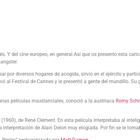
cés. Y del cine europeo, en general.Así que os presento esta cari
gangster.
r por diversos hogares de acogida, sirvió en el ejército y partic
levó al Festival de Cannes y le presentó a gente del mundillo. Su g
unas películas insustanciales, conoció a la austriaca
Romy Schn
l” (1960), de René Clément. En esta película interpretaba al intel
 la interpretación de Alain Delon muy elogiada. Por fin se le toma
r. Ripley” protagonizada por
Matt Damon
.