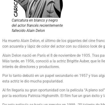
Caricatura en blanco y negro
del actor francés recientemente
fallecido Alain Delon
Ha muerto Alain Delon, el último de los gigantes del cine fran
con acuarela y lápiz de color del actor con su clásico look de 
Alain Delon nació en París el 8 de noviembre de 1935. Tras pasa
Más tarde, en 1956, conoció a la actriz Brigitte Auber, que le l
interés de directores y productores.
Por lo tanto debutó en un papel secundario en 1957 y tras alg
esta actriz le dio mucha popularidad.
Al fin llegaría su gran oportunidad con la película “A pleno so
por la escritora Patricia Highsmith. El film fue un gran éxito y
De esta película se haría un remake en 1999, “El talento de M