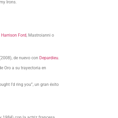
my Irons.
,
Harrison Ford
, Mastroianni o
” (2008), de nuevo con
Depardieu
.
e Oro a su trayectoria en
ght I’d ring you”, un gran éxito
y 1984) con la actriz francesa