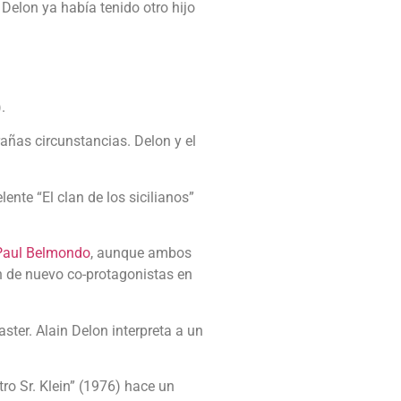
Delon ya había tenido otro hijo
.
ñas circunstancias. Delon y el
ente “El clan de los sicilianos”
Paul Belmondo
, aunque ambos
an de nuevo co-protagonistas en
ster. Alain Delon interpreta a un
ro Sr. Klein” (1976) hace un