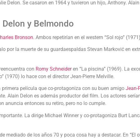
ie Delon. Se casaron en 1964 y tuvieron un hijo, Anthony. Alain 
Delon y Belmondo
harles Bronson
. Ambos repetirían en el western “Sol rojo” (1971)
lo por la muerte de su guardaespaldas Stevan Marković en extra
e reencuentra con
Romy Schneider
en “La piscina” (1969). La excel
o” (1970) lo hace con el director Jean-Pierre Melville.
la primera película que co-protagoniza con su buen amigo
Jean-
nte. Alain Delon es además productor del film. Los actores serí
on anuncia entonces su retiro, pero no lo cumple.
mportante. La dirige Michael Winner y co-protagoniza Burt Lanca
 de mediado de los años 70 y poca cosa hay a destacar. En “El ot