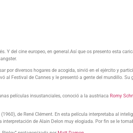
cés. Y del cine europeo, en general.Así que os presento esta cari
gangster.
r por diversos hogares de acogida, sirvió en el ejército y partic
levó al Festival de Cannes y le presentó a gente del mundillo. Su g
unas películas insustanciales, conoció a la austriaca
Romy Schn
l” (1960), de René Clément. En esta película interpretaba al intel
 la interpretación de Alain Delon muy elogiada. Por fin se le toma
r. Ripley” protagonizada por
Matt Damon
.