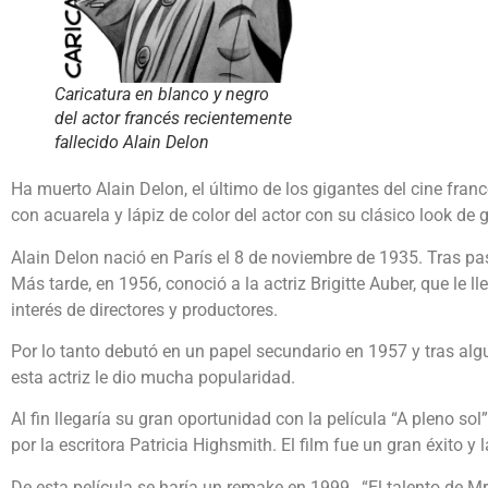
Caricatura en blanco y negro
del actor francés recientemente
fallecido Alain Delon
Ha muerto Alain Delon, el último de los gigantes del cine fran
con acuarela y lápiz de color del actor con su clásico look de 
Alain Delon nació en París el 8 de noviembre de 1935. Tras pasa
Más tarde, en 1956, conoció a la actriz Brigitte Auber, que le l
interés de directores y productores.
Por lo tanto debutó en un papel secundario en 1957 y tras alg
esta actriz le dio mucha popularidad.
Al fin llegaría su gran oportunidad con la película “A pleno so
por la escritora Patricia Highsmith. El film fue un gran éxito y
De esta película se haría un remake en 1999, “El talento de M