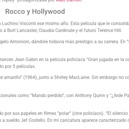
Rocco y Hollywood
Luchino Visconti ese mismo año. Esta película que le consolid
o a Burt Lancaster, Claudia Cardinale y el futuro Terence Hill.
ngelo Antonioni, dándole todavía más prestigio a su carrera. En 
rancés Jean Gabin en la película policíaca “Gran jugada en la co
o por 5 películas.
ce amarillo” (1964), junto a Shirley MacLaine. Sin embargo no co
acionales como “Mando perdido”, con Anthony Quinn y “¿Arde Par
por sus papeles en filmes “polar” (cine policíaco). “El silenci
sino a sueldo Jef Costello. En mi caricatura aparece caracterizado