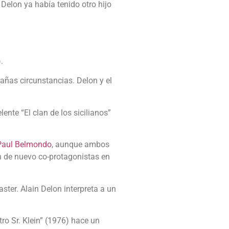
Delon ya había tenido otro hijo
.
ñas circunstancias. Delon y el
ente “El clan de los sicilianos”
Paul Belmondo
, aunque ambos
an de nuevo co-protagonistas en
ster. Alain Delon interpreta a un
ro Sr. Klein” (1976) hace un