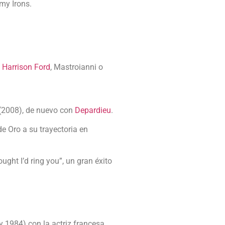
my Irons.
,
Harrison Ford
, Mastroianni o
” (2008), de nuevo con
Depardieu
.
e Oro a su trayectoria en
ght I’d ring you”, un gran éxito
y 1984) con la actriz francesa