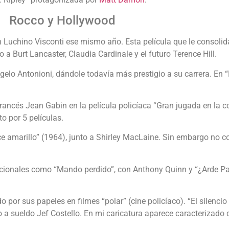
Rocco y Hollywood
Luchino Visconti ese mismo año. Esta película que le consolid
o a Burt Lancaster, Claudia Cardinale y el futuro Terence Hill.
ngelo Antonioni, dándole todavía más prestigio a su carrera. En 
rancés Jean Gabin en la película policíaca “Gran jugada en la co
o por 5 películas.
ce amarillo” (1964), junto a Shirley MacLaine. Sin embargo no co
acionales como “Mando perdido”, con Anthony Quinn y “¿Arde Par
por sus papeles en filmes “polar” (cine policíaco). “El silenci
sino a sueldo Jef Costello. En mi caricatura aparece caracterizado