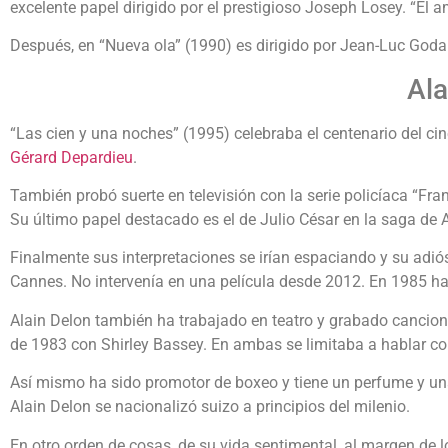
excelente papel dirigido por el prestigioso Joseph Losey. “El
Después, en “Nueva ola” (1990) es dirigido por Jean-Luc Goda
Ala
“Las cien y una noches” (1995) celebraba el centenario del cin
Gérard Depardieu
.
También probó suerte en televisión con la serie policíaca “Fra
Su último papel destacado es el de Julio César en la saga de A
Finalmente sus interpretaciones se irían espaciando y su adiós
Cannes. No intervenía en una película desde 2012. En 1985 ha
Alain Delon también ha trabajado en teatro y grabado cancione
de 1983 con Shirley Bassey. En ambas se limitaba a hablar co
Así mismo ha sido promotor de boxeo y tiene un perfume y un
Alain Delon se nacionalizó suizo a principios del milenio.
En otro orden de cosas, de su vida sentimental, al margen de l