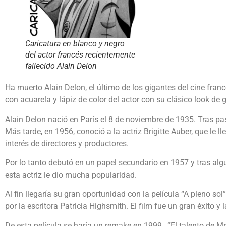
Caricatura en blanco y negro
del actor francés recientemente
fallecido Alain Delon
Ha muerto Alain Delon, el último de los gigantes del cine fran
con acuarela y lápiz de color del actor con su clásico look de 
Alain Delon nació en París el 8 de noviembre de 1935. Tras pasa
Más tarde, en 1956, conoció a la actriz Brigitte Auber, que le l
interés de directores y productores.
Por lo tanto debutó en un papel secundario en 1957 y tras alg
esta actriz le dio mucha popularidad.
Al fin llegaría su gran oportunidad con la película “A pleno so
por la escritora Patricia Highsmith. El film fue un gran éxito y
De esta película se haría un remake en 1999, “El talento de M