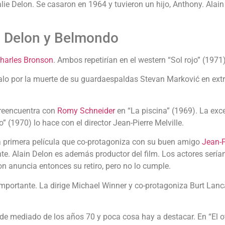
ie Delon. Se casaron en 1964 y tuvieron un hijo, Anthony. Alain 
Delon y Belmondo
harles Bronson
. Ambos repetirían en el western “Sol rojo” (1971)
lo por la muerte de su guardaespaldas Stevan Marković en extra
e reencuentra con
Romy Schneider
en “La piscina” (1969). La excel
o” (1970) lo hace con el director Jean-Pierre Melville.
la primera película que co-protagoniza con su buen amigo
Jean-
nte. Alain Delon es además productor del film. Los actores serí
on anuncia entonces su retiro, pero no lo cumple.
mportante. La dirige Michael Winner y co-protagoniza Burt Lanca
 de mediado de los años 70 y poca cosa hay a destacar. En “El ot