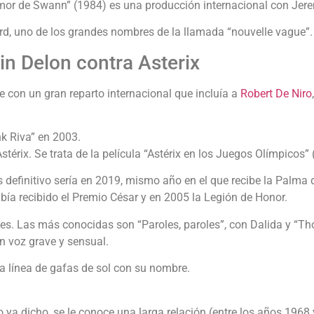
 amor de Swann” (1984) es una producción internacional con Jere
rd, uno de los grandes nombres de la llamada “nouvelle vague”.
in Delon contra Asterix
e con un gran reparto internacional que incluía a
Robert De Niro
nk Riva” en 2003.
stérix. Se trata de la película “Astérix en los Juegos Olímpicos
 definitivo sería en 2019, mismo año en el que recibe la Palma d
bía recibido el Premio César y en 2005 la Legión de Honor.
s. Las más conocidas son “Paroles, paroles”, con Dalida y “Thou
n voz grave y sensual.
a línea de gafas de sol con su nombre.
o ya dicho, se le conoce una larga relación (entre los años 1968 