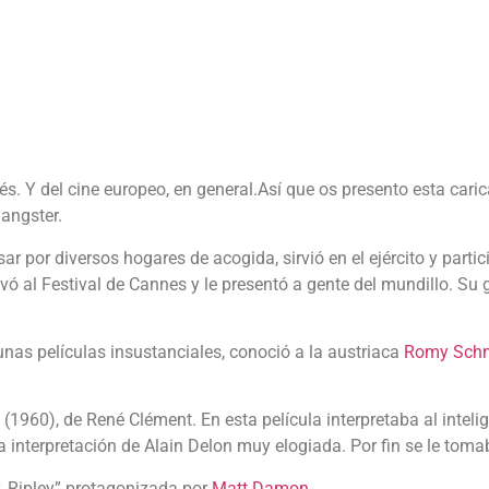
cés. Y del cine europeo, en general.Así que os presento esta cari
gangster.
r por diversos hogares de acogida, sirvió en el ejército y partic
levó al Festival de Cannes y le presentó a gente del mundillo. Su g
unas películas insustanciales, conoció a la austriaca
Romy Schn
l” (1960), de René Clément. En esta película interpretaba al intel
 la interpretación de Alain Delon muy elogiada. Por fin se le toma
r. Ripley” protagonizada por
Matt Damon
.