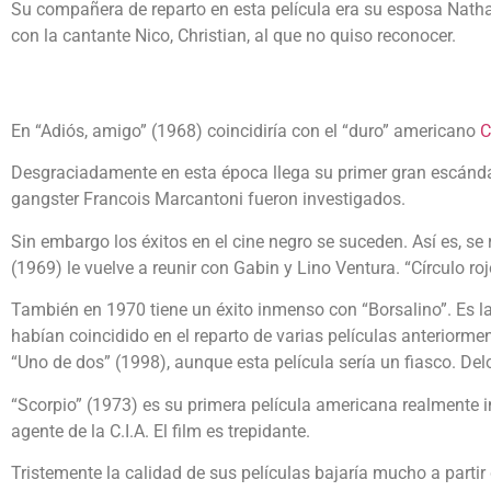
Su compañera de reparto en esta película era su esposa Nathal
con la cantante Nico, Christian, al que no quiso reconocer.
En “Adiós, amigo” (1968) coincidiría con el “duro” americano
C
Desgraciadamente en esta época llega su primer gran escánda
gangster Francois Marcantoni fueron investigados.
Sin embargo los éxitos en el cine negro se suceden. Así es, s
(1969) le vuelve a reunir con Gabin y Lino Ventura. “Círculo roj
También en 1970 tiene un éxito inmenso con “Borsalino”. Es 
habían coincidido en el reparto de varias películas anteriorme
“Uno de dos” (1998), aunque esta película sería un fiasco. Del
“Scorpio” (1973) es su primera película americana realmente i
agente de la C.I.A. El film es trepidante.
Tristemente la calidad de sus películas bajaría mucho a partir