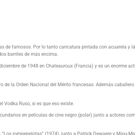
as de famosos. Por lo tanto caricatura pintada con acuarela y lá
 dos barriles de más encima.
diciembre de 1948 en Chateauroux (Francia) y es un enorme acto
ero de la Orden Nacional del Mérito francesas. Además caballero 
 Vodka Ruso, si es que eso existe.
cundarios en películas de cine negro (polar) junto a actores c
 “Los rompepelotas” (1974), junto a Patrick Dewaere y Miou-Miou