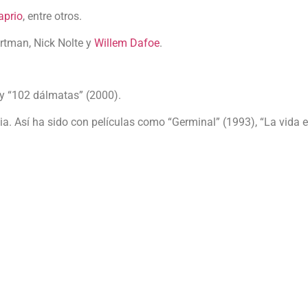
aprio
, entre otros.
Portman, Nick Nolte y
Willem Dafoe
.
ey “102 dálmatas” (2000).
 Así ha sido con películas como “Germinal” (1993), “La vida en 