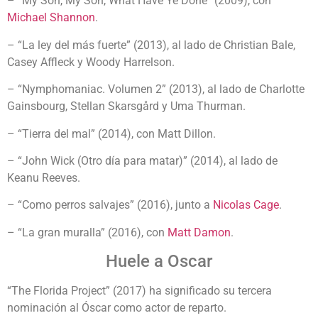
– “My Son, My Son, What Have Ye Done” (2009), con
Michael Shannon
.
– “La ley del más fuerte” (2013), al lado de Christian Bale,
Casey Affleck y Woody Harrelson.
– “Nymphomaniac. Volumen 2” (2013), al lado de Charlotte
Gainsbourg, Stellan Skarsgård y Uma Thurman.
– “Tierra del mal” (2014), con Matt Dillon.
– “John Wick (Otro día para matar)” (2014), al lado de
Keanu Reeves.
– “Como perros salvajes” (2016), junto a
Nicolas Cage
.
– “La gran muralla” (2016), con
Matt Damon
.
Huele a Oscar
“The Florida Project” (2017) ha significado su tercera
nominación al Óscar como actor de reparto.