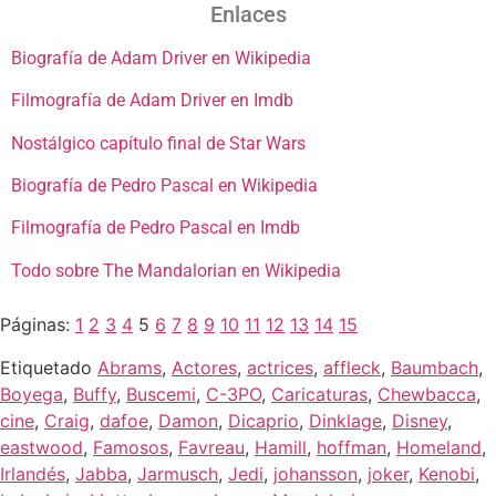
Enlaces
Biografía de Adam Driver en Wikipedia
Filmografía de Adam Driver en Imdb
Nostálgico capítulo final de Star Wars
Biografía de Pedro Pascal en Wikipedia
Filmografía de Pedro Pascal en Imdb
Todo sobre The Mandalorian en Wikipedia
Páginas:
1
2
3
4
5
6
7
8
9
10
11
12
13
14
15
Etiquetado
Abrams
,
Actores
,
actrices
,
affleck
,
Baumbach
,
Boyega
,
Buffy
,
Buscemi
,
C-3PO
,
Caricaturas
,
Chewbacca
,
cine
,
Craig
,
dafoe
,
Damon
,
Dicaprio
,
Dinklage
,
Disney
,
eastwood
,
Famosos
,
Favreau
,
Hamill
,
hoffman
,
Homeland
,
Irlandés
,
Jabba
,
Jarmusch
,
Jedi
,
johansson
,
joker
,
Kenobi
,