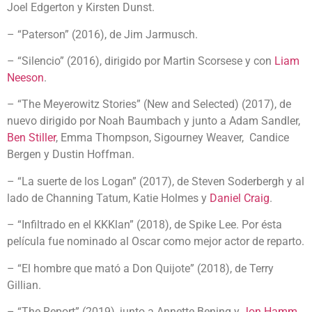
Joel Edgerton y Kirsten Dunst.
– “Paterson” (2016), de Jim Jarmusch.
– “Silencio” (2016), dirigido por Martin Scorsese y con
Liam
Neeson
.
– “The Meyerowitz Stories” (New and Selected) (2017), de
nuevo dirigido por Noah Baumbach y junto a Adam Sandler,
Ben Stiller
, Emma Thompson, Sigourney Weaver, Candice
Bergen y Dustin Hoffman.
– “La suerte de los Logan” (2017), de Steven Soderbergh y al
lado de Channing Tatum, Katie Holmes y
Daniel Craig
.
– “Infiltrado en el KKKlan” (2018), de Spike Lee. Por ésta
película fue nominado al Oscar como mejor actor de reparto.
– “El hombre que mató a Don Quijote” (2018), de Terry
Gillian.
– “The Report” (2019), junto a Annette Bening y
Jon Hamm
.