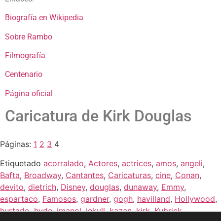
Biografía en Wikipedia
Sobre Rambo
Filmografía
Centenario
Página oficial
Caricatura de Kirk Douglas
Páginas:
1
2
3
4
Etiquetado
acorralado
,
Actores
,
actrices
,
amos
,
angeli
,
Bafta
,
Broadway
,
Cantantes
,
Caricaturas
,
cine
,
Conan
,
devito
,
dietrich
,
Disney
,
douglas
,
dunaway
,
Emmy
,
espartaco
,
Famosos
,
gardner
,
gogh
,
havilland
,
Hollywood
,
hurtado
,
hyde
,
imanol
,
jekyll
,
kazan
,
kirk
,
Kubrick
,