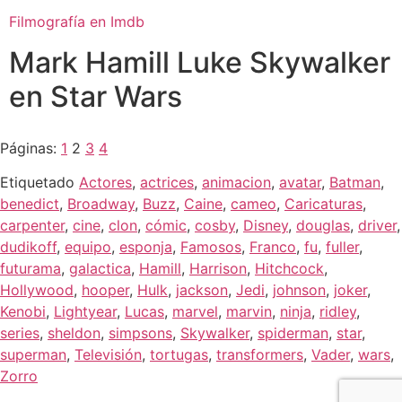
Filmografía en Imdb
Mark Hamill Luke Skywalker
en Star Wars
Páginas:
1
2
3
4
Etiquetado
Actores
,
actrices
,
animacion
,
avatar
,
Batman
,
benedict
,
Broadway
,
Buzz
,
Caine
,
cameo
,
Caricaturas
,
carpenter
,
cine
,
clon
,
cómic
,
cosby
,
Disney
,
douglas
,
driver
,
dudikoff
,
equipo
,
esponja
,
Famosos
,
Franco
,
fu
,
fuller
,
futurama
,
galactica
,
Hamill
,
Harrison
,
Hitchcock
,
Hollywood
,
hooper
,
Hulk
,
jackson
,
Jedi
,
johnson
,
joker
,
Kenobi
,
Lightyear
,
Lucas
,
marvel
,
marvin
,
ninja
,
ridley
,
series
,
sheldon
,
simpsons
,
Skywalker
,
spiderman
,
star
,
superman
,
Televisión
,
tortugas
,
transformers
,
Vader
,
wars
,
Zorro